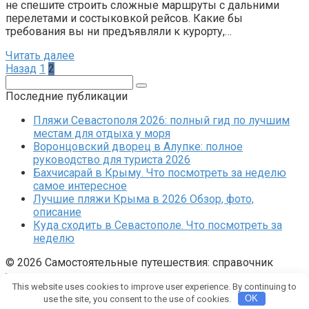
не спешите строить сложные маршруты с дальними
перелетами и состыковкой рейсов. Какие бы
требования вы ни предъявляли к курорту,…
Читать далее
Пагинация
Назад
1
2
записей
Поиск:
Последние публикации
Пляжи Севастополя 2026: полный гид по лучшим
местам для отдыха у моря
Воронцовский дворец в Алупке: полное
руководство для туриста 2026
Бахчисарай в Крыму. Что посмотреть за неделю
самое интересное
Лучшие пляжи Крыма в 2026 Обзор, фото,
описание
Куда сходить в Севастополе. Что посмотреть за
неделю
© 2026 Самостоятельные путешествия: справочник
туриста
This website uses cookies to improve user experience. By continuing to
Карта сайта
Контакты
Политика конфиденциальности
use the site, you consent to the use of cookies.
OK