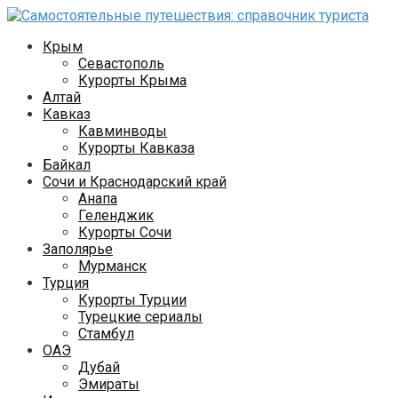
Перейти
к
Крым
контенту
Севастополь
Курорты Крыма
Алтай
Кавказ
Кавминводы
Курорты Кавказа
Байкал
Сочи и Краснодарский край
Анапа
Геленджик
Курорты Сочи
Заполярье
Мурманск
Турция
Курорты Турции
Турецкие сериалы
Стамбул
ОАЭ
Дубай
Эмираты